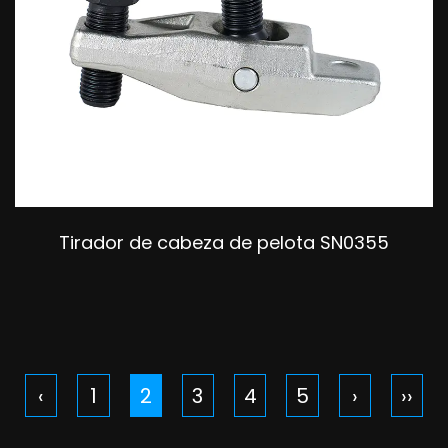
Tirador de cabeza de pelota SN0355
‹
1
2
3
4
5
›
››