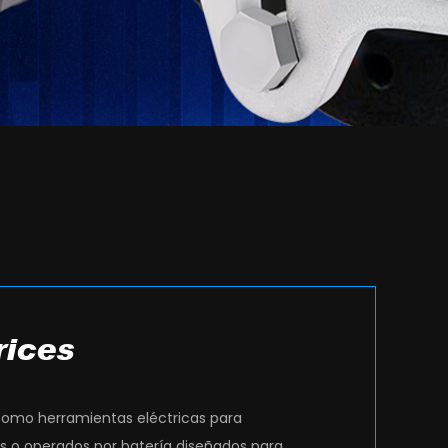
rices
como herramientas eléctricas para
s o operados por batería diseñados para