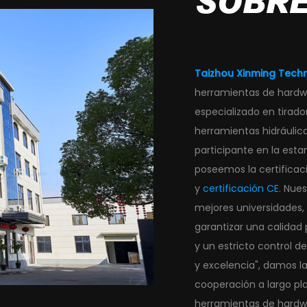
SOBRE
Taizhou Xinming Techn
herramientas de hardw
especializado en tirad
herramientas hidráulic
participante en la esta
poseemos la certificaci
y
certificación CE
. Nue
mejores universidades, 
garantizar una calidad
y un estricto control d
y excelencia", damos la
cooperación a largo pla
herramientas de hardw