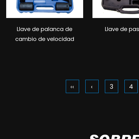
Llave de palanca de
Llave de pa
cambio de velocidad
‹‹
‹
3
4