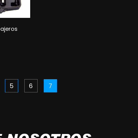
sajeros
5
6
7